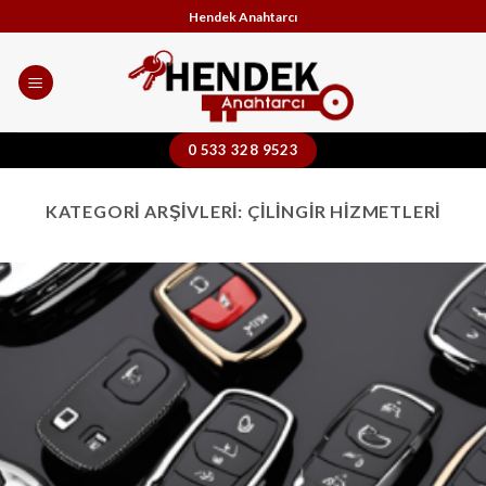
Skip
Hendek Anahtarcı
to
content
0 533 328 9523
KATEGORI ARŞIVLERI:
ÇILINGIR HIZMETLERI