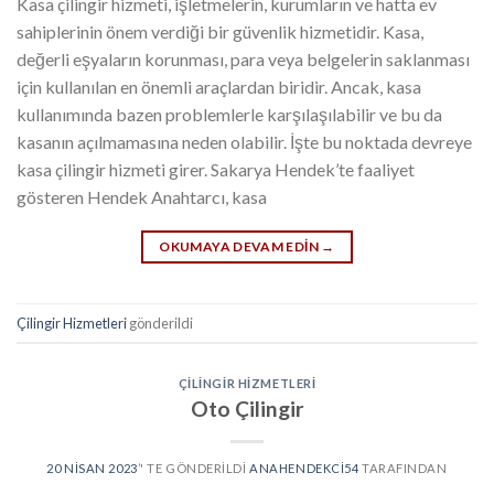
Kasa çilingir hizmeti, işletmelerin, kurumların ve hatta ev
sahiplerinin önem verdiği bir güvenlik hizmetidir. Kasa,
değerli eşyaların korunması, para veya belgelerin saklanması
için kullanılan en önemli araçlardan biridir. Ancak, kasa
kullanımında bazen problemlerle karşılaşılabilir ve bu da
kasanın açılmamasına neden olabilir. İşte bu noktada devreye
kasa çilingir hizmeti girer. Sakarya Hendek’te faaliyet
gösteren Hendek Anahtarcı, kasa
OKUMAYA DEVAM EDIN
→
Çilingir Hizmetleri
gönderildi
ÇILINGIR HIZMETLERI
Oto Çilingir
20 NISAN 2023
’' TE GÖNDERILDI
ANAHENDEKCI54
TARAFINDAN