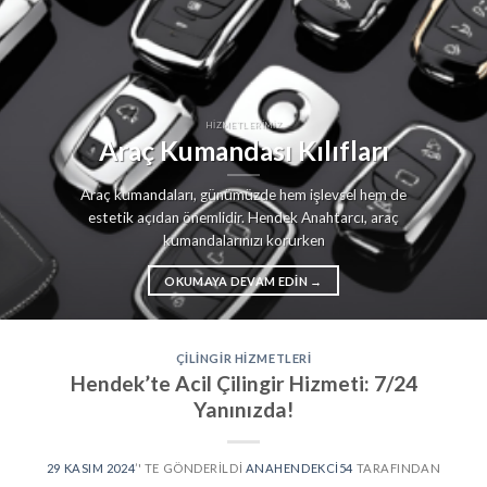
HIZMETLERIMIZ
Araç Kumandası Kılıfları
Araç kumandaları, günümüzde hem işlevsel hem de
estetik açıdan önemlidir. Hendek Anahtarcı, araç
kumandalarınızı korurken
OKUMAYA DEVAM EDIN
→
ÇILINGIR HIZMETLERI
Hendek’te Acil Çilingir Hizmeti: 7/24
Yanınızda!
29 KASIM 2024
’' TE GÖNDERILDI
ANAHENDEKCI54
TARAFINDAN