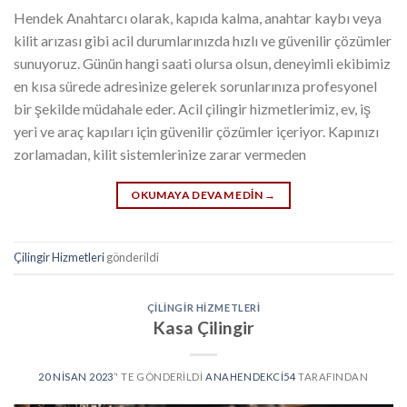
Hendek Anahtarcı olarak, kapıda kalma, anahtar kaybı veya
kilit arızası gibi acil durumlarınızda hızlı ve güvenilir çözümler
sunuyoruz. Günün hangi saati olursa olsun, deneyimli ekibimiz
en kısa sürede adresinize gelerek sorunlarınıza profesyonel
bir şekilde müdahale eder. Acil çilingir hizmetlerimiz, ev, iş
yeri ve araç kapıları için güvenilir çözümler içeriyor. Kapınızı
zorlamadan, kilit sistemlerinize zarar vermeden
OKUMAYA DEVAM EDIN
→
Çilingir Hizmetleri
gönderildi
ÇILINGIR HIZMETLERI
Kasa Çilingir
20 NISAN 2023
’' TE GÖNDERILDI
ANAHENDEKCI54
TARAFINDAN