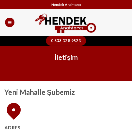
Skip
Hendek Anahtarcı
to
content
0 533 328 9523
İletişim
Yeni Mahalle Şubemiz
ADRES