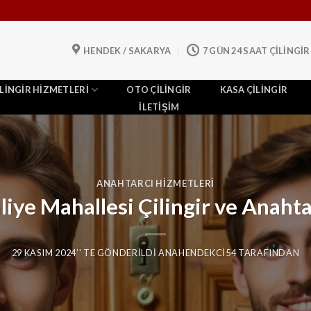
HENDEK / SAKARYA
7 GÜN 24 SAAT ÇİLİNGİR
ILINGIR HIZMETLERI
OTO ÇILINGIR
KASA ÇILINGIR
İLETIŞIM
ANAHTARCI HIZMETLERI
ye Mahallesi Çilingir ve Anahta
29 KASIM 2024
’' TE GÖNDERILDI
ANAHENDEKCI54
TARAFINDAN