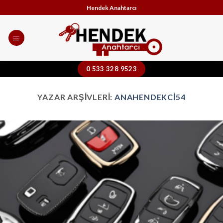
Skip
Hendek Anahtarcı
to
content
0 533 328 9523
YAZAR ARŞIVLERI:
ANAHENDEKCI54