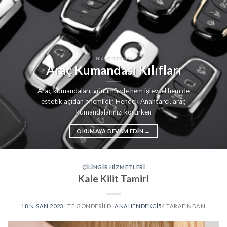
HIZMETLERIMIZ
Araç Kumandası Kılıfları
Araç kumandaları, günümüzde hem işlevsel hem de
estetik açıdan önemlidir. Hendek Anahtarcı, araç
kumandalarınızı korurken
OKUMAYA DEVAM EDIN
→
ÇILINGIR HIZMETLERI
Kale Kilit Tamiri
18 NISAN 2023
’' TE GÖNDERILDI
ANAHENDEKCI54
TARAFINDAN