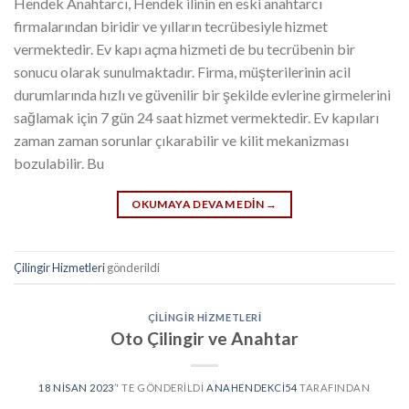
Hendek Anahtarcı, Hendek ilinin en eski anahtarcı
firmalarından biridir ve yılların tecrübesiyle hizmet
vermektedir. Ev kapı açma hizmeti de bu tecrübenin bir
sonucu olarak sunulmaktadır. Firma, müşterilerinin acil
durumlarında hızlı ve güvenilir bir şekilde evlerine girmelerini
sağlamak için 7 gün 24 saat hizmet vermektedir. Ev kapıları
zaman zaman sorunlar çıkarabilir ve kilit mekanizması
bozulabilir. Bu
OKUMAYA DEVAM EDIN
→
Çilingir Hizmetleri
gönderildi
ÇILINGIR HIZMETLERI
Oto Çilingir ve Anahtar
18 NISAN 2023
’' TE GÖNDERILDI
ANAHENDEKCI54
TARAFINDAN